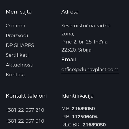
Meni sajta
Adresa
O nama
Severoistočna radna
zona,
Proizvodi
Pinc 2, br. 25, Inđija
DP SHARPS
22320, Srbija
Sertifikati
Email
Aktuelnosti
office@dunavplast.com
Kontakt
Kontakt telefoni
Identifikacija
21689050
MB:
+381 22 557 210
112506404
PIB:
+381 22 557 510
21689050
REG.BR.: