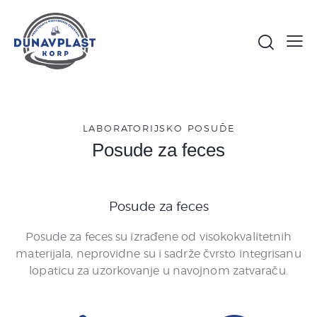
LABORATORIJSKO POSUĐE
Posude za feces
Posude za feces
Posude za feces su izrađene od visokokvalitetnih
materijala, neprovidne su i sadrže čvrsto integrisanu
lopaticu za uzorkovanje u navojnom zatvaraču.