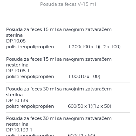
Posuda za feces V=30 ml
Posuda za feces V=15 ml
Posuda za feces V=30 ml
Posuda za feces V=15 ml
Posuda za feces 15 ml sa navojnim zatvaračem
sterilna
DP.10.08
polistiren
polipropilen
1 200
(100 x 1)
(12 x 100)
Posuda za feces 15 ml sa navojnim zatvaračem
nesterilna
DP.10.08-1
polistiren
polipropilen
1 000
10 x 100)
Posuda za feces 30 ml sa navojnim zatvaračem
sterilna
DP.10.139
polistiren
polipropilen
600
(50 x 1)
(12 x 50)
Posuda za feces 30 ml sa navojnim zatvaračem
nesterilna
DP.10.139-1
polistiren
polipropilen
600
(12 x 50)