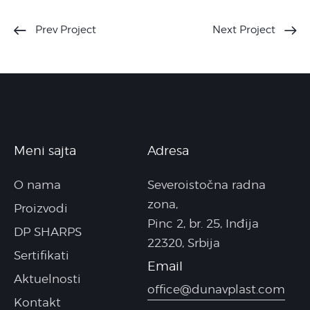
Prev Project
Next Project
Meni sajta
Adresa
O nama
Severoistočna radna
zona,
Proizvodi
Pinc 2, br. 25, Inđija
DP SHARPS
22320, Srbija
Sertifikati
Email
Aktuelnosti
office@dunavplast.com
Kontakt